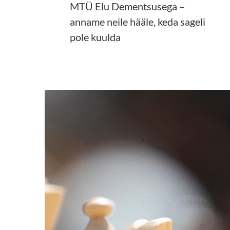
MTÜ Elu Dementsusega –
anname neile hääle, keda sageli
pole kuulda
LOE EDASI