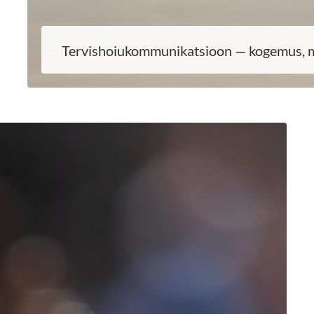
Tervishoiukommunikatsioon — kogemus, m
LOE EDASI