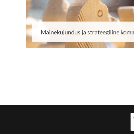
Mainekujundus ja strateegiline kom
LOE EDASI