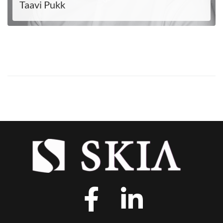
Taavi Pukk
LOE EDASI