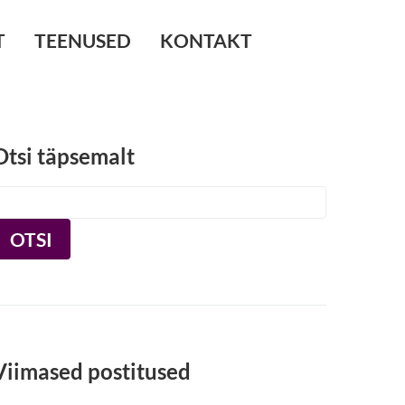
T
TEENUSED
KONTAKT
Otsi täpsemalt
OTSI
Viimased postitused