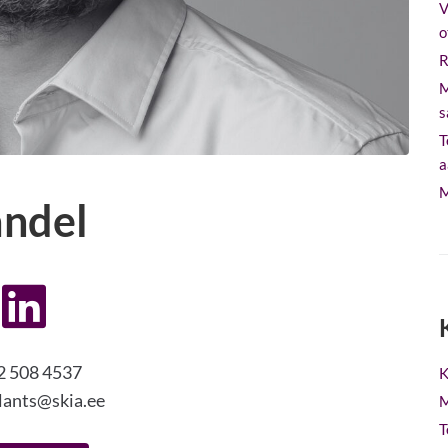
V
o
R
M
s
T
a
M
ndel
2 508 4537
K
lants@skia.ee
M
T
alikul, riigi- ja Euroopa Liidu tasemel. 2017. aastast