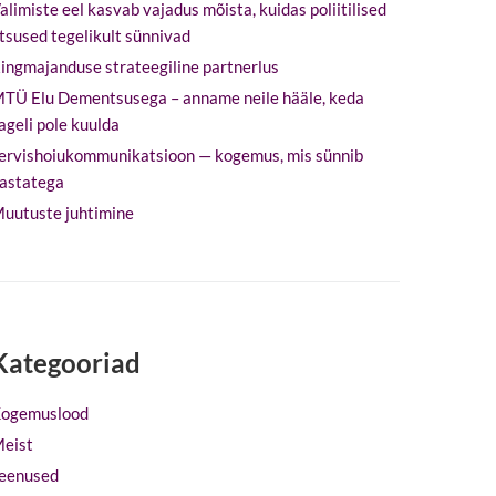
alimiste eel kasvab vajadus mõista, kuidas poliitilised
tsused tegelikult sünnivad
ingmajanduse strateegiline partnerlus
TÜ Elu Dementsusega – anname neile hääle, keda
ageli pole kuulda
ervishoiukommunikatsioon — kogemus, mis sünnib
astatega
uutuste juhtimine
Kategooriad
ogemuslood
eist
eenused