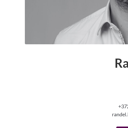
Ra
+37
randel.
Randelil on 20 aastat poliitilist kogemust koh