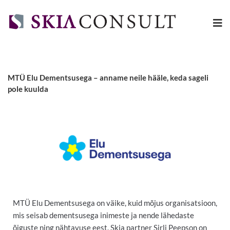
MTÜ Elu Dementsusega – anname neile hääle, keda sageli
pole kuulda
MTÜ Elu Dementsusega on väike, kuid mõjus organisatsioon,
mis seisab dementsusega inimeste ja nende lähedaste
õiguste ning nähtavuse eest. Skia partner Sirli Peepson on