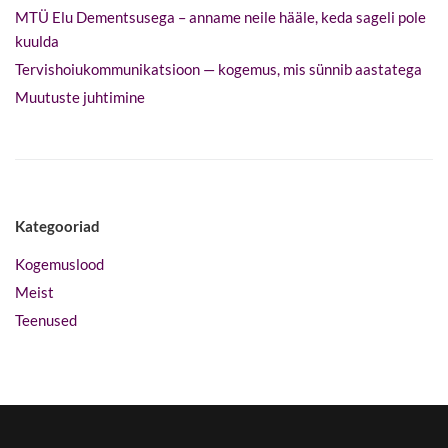
MTÜ Elu Dementsusega – anname neile hääle, keda sageli pole
kuulda
Tervishoiukommunikatsioon — kogemus, mis sünnib aastatega
Muutuste juhtimine
Kategooriad
Kogemuslood
Meist
Teenused