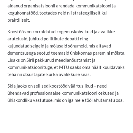
aidanud organisatsioonil arendada kommunikatsiooni ja
kogukonnatööd, toetades neid nii strateegiliselt kui
praktiliselt.
Koostöös on korraldatud kogemuskohvikuid ja avalikke
arutelusid, juhitud poliitikute debatti ning
kujundatud selgeid ja mõjusaid sõnumeid, mis aitavad
dementsusega seotud teemasid ühiskonnas paremini mõista.
Lisaks on Sirli pakkunud meedianõustamist ja
kommunikatsioonituge, et MTÜ saaks oma häält kuuldavaks
teha nii otsustajate kui ka avalikkuse seas.
Skia jaoks on sellised koostööd väärtuslikud – need
ühendavad professionaalse kommunikatsiooni oskused ja
ühiskondliku vastutuse, mis on iga meie töö lahutamatu osa.