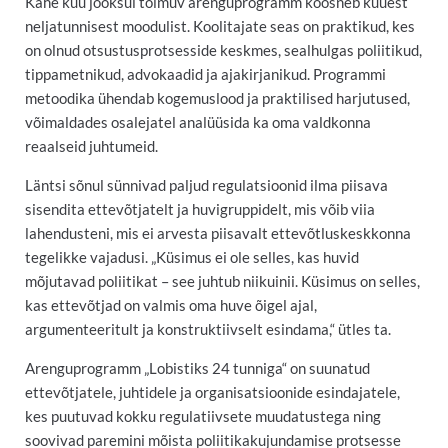
Kahe kuu jooksul toimuv arenguprogramm koosneb kuuest
neljatunnisest moodulist. Koolitajate seas on praktikud, kes
on olnud otsustusprotsesside keskmes, sealhulgas poliitikud,
tippametnikud, advokaadid ja ajakirjanikud. Programmi
metoodika ühendab kogemuslood ja praktilised harjutused,
võimaldades osalejatel analüüsida ka oma valdkonna
reaalseid juhtumeid.
Läntsi sõnul sünnivad paljud regulatsioonid ilma piisava
sisendita ettevõtjatelt ja huvigruppidelt, mis võib viia
lahendusteni, mis ei arvesta piisavalt ettevõtluskeskkonna
tegelikke vajadusi. „Küsimus ei ole selles, kas huvid
mõjutavad poliitikat – see juhtub niikuinii. Küsimus on selles,
kas ettevõtjad on valmis oma huve õigel ajal,
argumenteeritult ja konstruktiivselt esindama,“ ütles ta.
Arenguprogramm „Lobistiks 24 tunniga“ on suunatud
ettevõtjatele, juhtidele ja organisatsioonide esindajatele,
kes puutuvad kokku regulatiivsete muudatustega ning
soovivad paremini mõista poliitikakujundamise protsesse