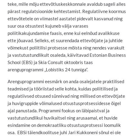
teke, mille mõju ettevõtluskeskkonnale avaldub sageli alles
pärast regulatsioonide kehtestamist. Regulatiivne koormus
ettevõtetele on viimastel aastatel pidevalt kasvanud ning
suur osa otsustest kujuneb välja varases
poliitikakujundamise faasis, enne kui eelnõud avalikkuse
ette jõuavad. Selleks, et suurendada ettevõtjate ja juhtide
võimekust poliitilisi protsesse mõista ning nendes varakult
ja vastutustundlikult osaleda, käivitavad Estonian Business
School (EBS) ja Skia Consult oktoobris taas
arenguprogrammi „Lobistiks 24 tunniga“.
Arenguprogrammi eesmärk on anda osalejatele praktilised
teadmised ja tööriistad selle kohta, kuidas poliitilised ja
regulatiivsed otsused sünnivad ning millised on ettevõtjate
ja huvigruppide võimalused otsustusprotsessidesse õigel
ajal panustada. Programmi fookus on läbipaistval ja
vastutustundlikul huvikaitsel ning arusaamal, et huvide
esindamine on demokraatliku otsustusprotsessi loomulik
osa. EBSi täiendkoolituse juhi Jari Kukkoneni sõnul ei ole