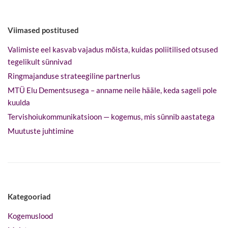
Viimased postitused
Valimiste eel kasvab vajadus mõista, kuidas poliitilised otsused
tegelikult sünnivad
Ringmajanduse strateegiline partnerlus
MTÜ Elu Dementsusega – anname neile hääle, keda sageli pole
kuulda
Tervishoiukommunikatsioon — kogemus, mis sünnib aastatega
Muutuste juhtimine
Kategooriad
Kogemuslood