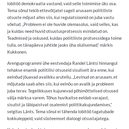
lobitöö demokraatia vastand, vaid selle toimimise üks osa.
Tema sõnul tekib ettevõtjatel sageli arusaam poliitiliste
otsuste mõjust alles siis, kui regulatsioonid on juba vastu
võetud. „Probleem ei ole huvide olemasolus, vaid selles, kas
ja kuidas need huvid otsustusprotsessis esindatud on.
Teadmised ja oskused, kuidas poliitiliste protsessidega toime
tulla, on tänapäeva juhtide jaoks üha olulisemad,“ märkis
Kukkonen.
Arenguprogrammi ühe eestvedaja Randel Läntsi hinnangul
tehakse enamik poliitilisi otsuseid sisuliselt ära enne, kui
eelnõud jõuavad avalikku arutellu. „Levinud on arusaam, et
mõjutada saab alles siis, kui eelnõu on avalik ja probleem
juba terav. Tegelikkuses kujunevad põhimõttelised otsused
välja märksa varem. Tõhus huvikaitse eeldab varajast,
sisulist ja läbipaistvat osalemist poliitikakujundamises,“
selgitas Länts. Tema sõnul ei tähenda lobitöö tagatubade
kokkuleppeid, vaid süsteemset dialoogi otsustajatega.