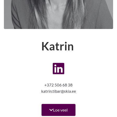
Katrin
+372 506 68 38
katrin.tibar@skia.ee
Katrinil on 20 aastane kogemus meedia- ja
kommunikatsioonivaldkonnas. Ta on töötanud Kanal 2
Loe veel
avalike suhete ja turunduse spetsialistina, juhtinud samas