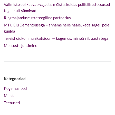
Valimiste eel kasvab vajadus mõista, kuidas poliitilised otsused
tegelikult sünnivad
Ringmajanduse strateegiline partnerlus
MTÜ Elu Dementsusega – anname neile hääle, keda sageli pole
kuulda
Tervishoiukommunikatsioon — kogemus, mis sünnib aastatega
Muutuste juhtimine
Kategooriad
Kogemuslood
Meist
Teenused